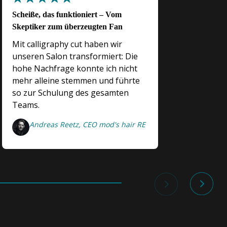
Scheiße, das funktioniert – Vom
Der Callig
Skeptiker zum überzeugten Fan
Individuali
Mit calligraphy cut haben wir
Der Calli
unseren Salon transformiert: Die
Einzelnen
hohe Nachfrage konnte ich nicht
mehr Indiv
mehr alleine stemmen und führte
die beste 
so zur Schulung des gesamten
unserer K
Teams.
Norma,
Münst
Andreas Reetz, CEO mod's hair RE