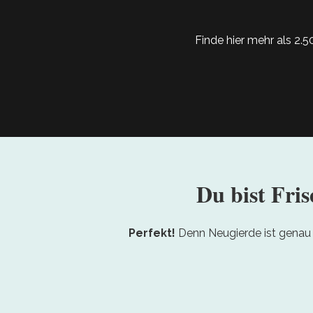
o
m
p
Finde hier mehr als 2.5
l
e
t
e
d
Du bist Fri
Perfekt!
Denn Neugierde ist genau d