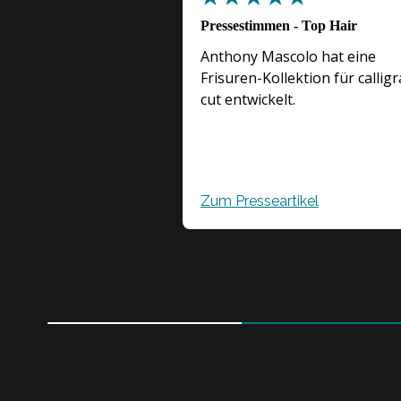
Pressestimmen - Top Hair
Anthony Mascolo hat eine
Frisuren-Kollektion für callig
cut entwickelt.
Zum Presseartikel
2
0
%
c