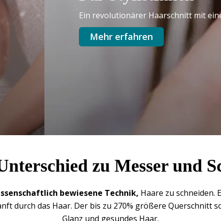
Ein revolutionärer Haarschnitt mit ei
Mehr erfahren
Unterschied zu Messer und S
issenschaftlich bewiesene Technik,
Haare zu schneiden. E
anft durch das Haar. Der bis zu 270% größere Querschnitt 
Glanz und gesundes Haar.